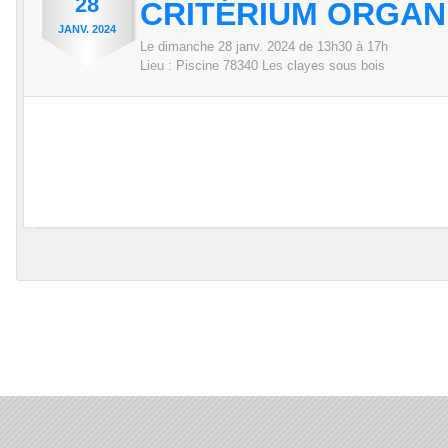
28
CRITÉRIUM ORGANI
JANV.
2024
Le
dimanche
28
janv.
2024
de 13h30 à 17h
Lieu :
Piscine
78340
Les clayes sous bois