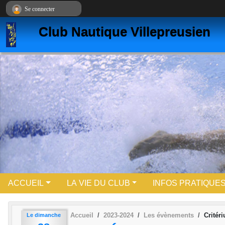
Panneau de gestion des cookies
Se connecter
Club Nautique Villepreusien
ACCUEIL
LA VIE DU CLUB
INFOS PRATIQUE
Accueil
2023-2024
Les évènements
Critér
Le
dimanche